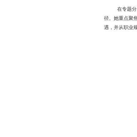
在专题分
径。她重点聚
遇，并从职业