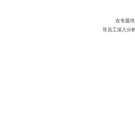
在专题培
导员工深入分