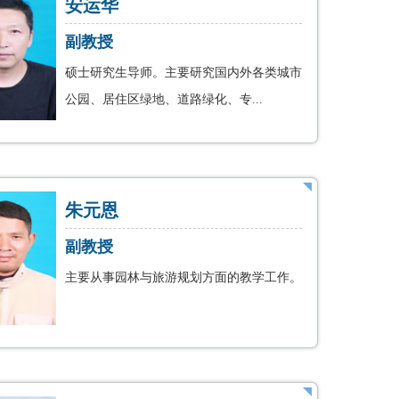
安运华
副教授
硕士研究生导师。主要研究国内外各类城市
公园、居住区绿地、道路绿化、专...
朱元恩
副教授
主要从事园林与旅游规划方面的教学工作。