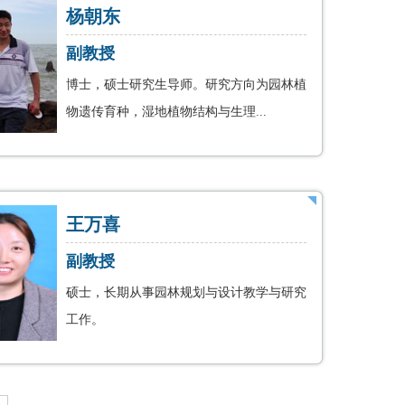
杨朝东
副教授
博士，硕士研究生导师。研究方向为园林植
物遗传育种，湿地植物结构与生理...
王万喜
副教授
硕士，长期从事园林规划与设计教学与研究
工作。