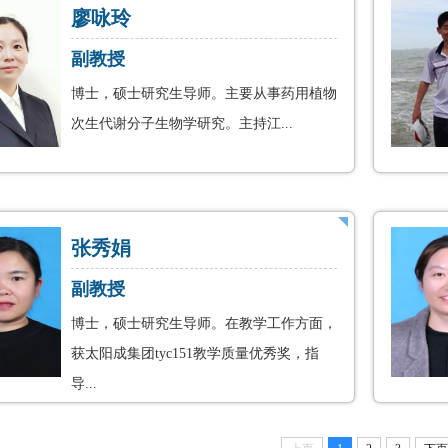
廖咏玲
副教授
博士，硕士研究生导师。主要从事药用植物
次生代谢分子生物学研究。主持江...
张秀娟
副教授
博士，硕士研究生导师。在教学工作方面，
获太阳成集团tyc151教学质量优秀奖，指
导...