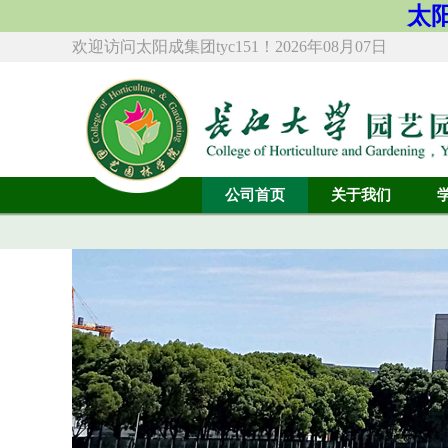
太阳
欢迎访问太阳成集团tyc151！
2026年08月07日
公司首页
关于我们