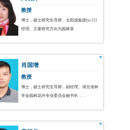
教授
博士，硕士研究生导师，太阳成集团tyc151
经理。主要研究方向为园林景...
肖国增
教授
博士，硕士研究生导师，副经理。湖北省林
学会园林花卉专业委员会秘书长，...