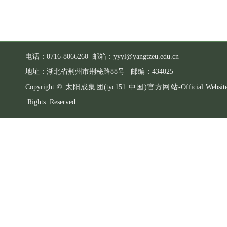
电话：0716-8066260 邮箱：yyyl@yangtzeu.edu.cn
地址：湖北省荆州市荆秘路88号 邮编：434025
Copyright © 太阳成集团(tyc151·中国)官方网站-Official Webs
Rights Reserved