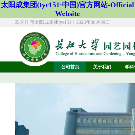
太阳成集团(tyc151·中国)官方网站-Official
Website
欢迎访问太阳成集团tyc151！
2026年08月08日
公司首页
关于我们
学科