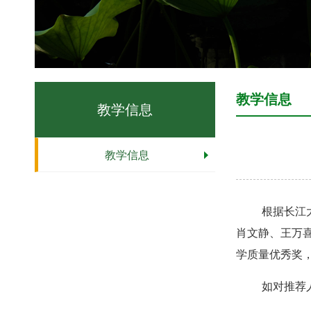
教学信息
教学信息
教学信息
根据长江
肖文静、
王万
学质量优秀奖
如对推荐