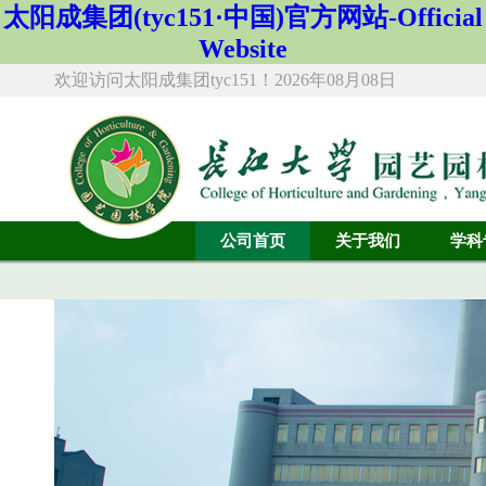
太阳成集团(tyc151·中国)官方网站-Official
Website
欢迎访问太阳成集团tyc151！
2026年08月08日
公司首页
关于我们
学科